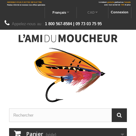
Connexion
Français
CAD
Appelez-nous au :
1 800 567-8584 | 09 73 03 75 95
Panier
(vide)