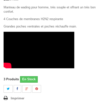
Manteau de wading pour homme, très souple et offrant un très bon
confort.
4 Couches de membranes H2N2 respirante
Grandes poches ventrales et poches réchauffe main.
3
Produits
En Stock
Imprimer