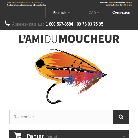
Connexion
Français
CAD
Appelez-nous au :
1 800 567-8584 | 09 73 03 75 95
Panier
(vide)