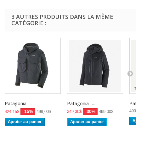
3 AUTRES PRODUITS DANS LA MÊME
CATÉGORIE :
Patagonia -...
Patagonia -...
Patag
499,0
-15%
-30%
424,15$
499,00$
349,30$
499,00$
Ajou
Ajouter au panier
Ajouter au panier