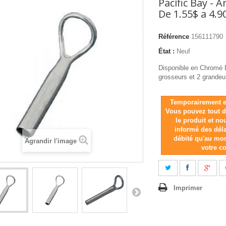
Pacific Bay - 
De 1.55$ a 4.9
Référence
156111790
État :
Neuf
Disponible en Chromé 
grosseurs et 2 grandeu
Temporairement e
Vous pouvez tout
le produit et n
informé des dél
débité qu'au mo
Agrandir l'image
votre 
Imprimer