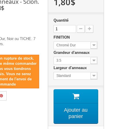
1,80$
Anneaux - Scion.
0$
Quantité
FINITION
Dur, Noir ou TICHE. 7
rs.
Chromé Dur
Grandeur d'anneaux
n rupture de stock.
3.5
 de même commander
Largeur d'anneaux
ous vous tiendrons
ais. Vous ne serez
Standard
ment de l'envoi de
commande
Ajouter au
panier