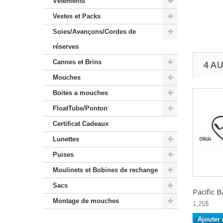
Vêtements
Vestes et Packs
Soies/Avançons/Cordes de
réserves
Cannes et Brins
4 A
Mouches
Boites a mouches
FloatTube/Ponton
Certificat Cadeaux
Lunettes
Puises
Moulinets et Bobines de rechange
Sacs
Pacific Ba
Montage de mouches
1,25$
Ajouter 