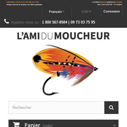
Connexion
Français
CAD
Appelez-nous au :
1 800 567-8584 | 09 73 03 75 95
Panier
(vide)