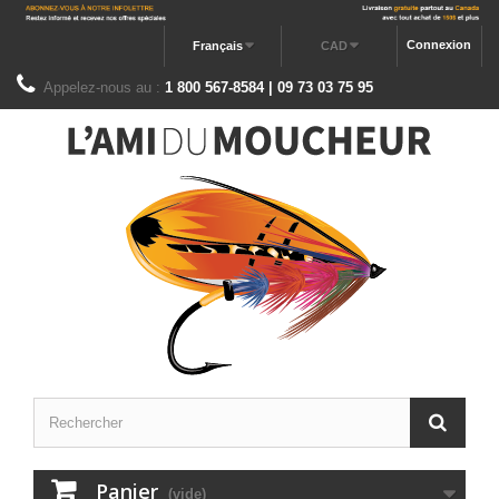
Connexion
Français
CAD
Appelez-nous au :
1 800 567-8584 | 09 73 03 75 95
Panier
(vide)