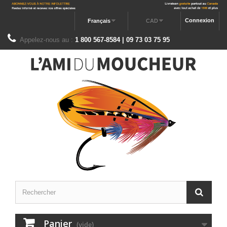
Connexion
Français
CAD
Appelez-nous au :
1 800 567-8584 | 09 73 03 75 95
Panier
(vide)