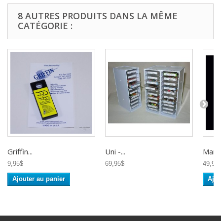
8 AUTRES PRODUITS DANS LA MÊME
CATÉGORIE :
Griffin...
Uni -...
Marc 
9,95$
69,95$
49,95
Ajouter au panier
Ajou