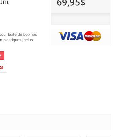
69,95$
Uni.
our boite de bobines
n plastiques inclus.
k