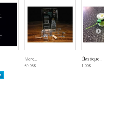
Marc...
Élastique...
69,95$
1,00$
r