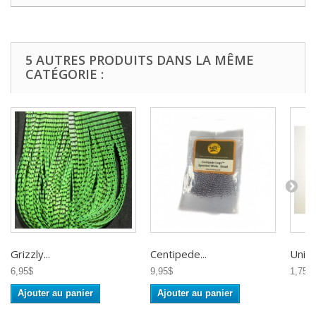
5 AUTRES PRODUITS DANS LA MÊME
CATÉGORIE :
Grizzly...
Centipede...
Uni-Fl
6,95$
9,95$
1,75$
Ajouter au panier
Ajouter au panier