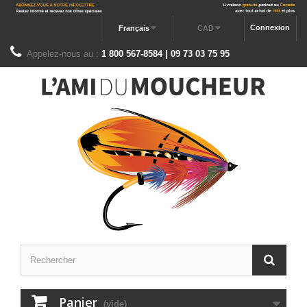
Connexion
Français
CAD
Appelez-nous au :
1 800 567-8584 | 09 73 03 75 95
Panier
(vide)