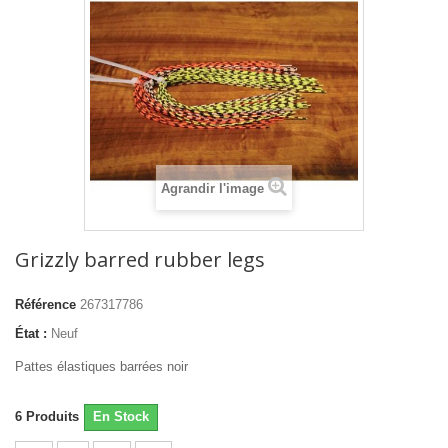
Agrandir l'image
Grizzly barred rubber legs
Référence
267317786
État :
Neuf
Pattes élastiques barrées noir
6
Produits
En Stock