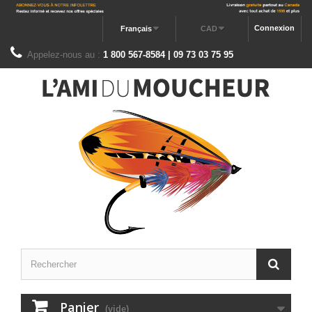
Connexion
Français
CAD
Appelez-nous au :
1 800 567-8584 | 09 73 03 75 95
Panier
(vide)