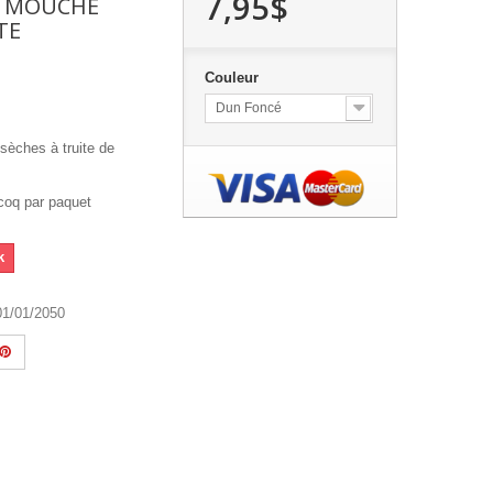
7,95$
R MOUCHE
TE
Couleur
Dun Foncé
 sèches à truite de
coq par paquet
k
01/01/2050