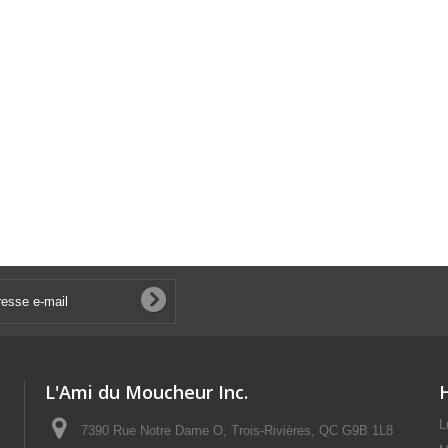
L'Ami du Moucheur Inc.
L
7390 Rue Notre Dame O, Trois-Rivières, QC G9B 1L8