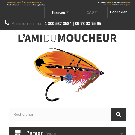
Connexion
Français
CAD
Appelez-nous au :
1 800 567-8584 | 09 73 03 75 95
Panier
(vide)