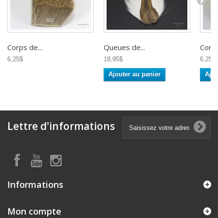
Corps de...
Queues de...
Corps
6,25$
18,95$
6,25$
Ajouter au panier
Ajou
Lettre d'informations
Informations
Mon compte