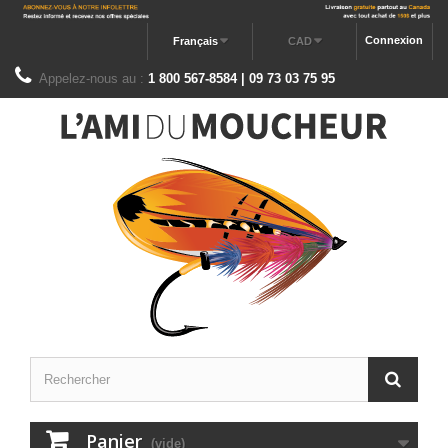
Connexion
Français
CAD
Appelez-nous au :
1 800 567-8584 | 09 73 03 75 95
Panier
(vide)