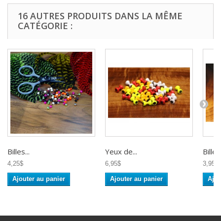
16 AUTRES PRODUITS DANS LA MÊME
CATÉGORIE :
Billes...
Yeux de...
Billes.
4,25$
6,95$
3,95$
Ajouter au panier
Ajouter au panier
Ajou