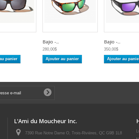
Bajio -...
Bajio -...
280,00$
350,00$
au panier
Ajouter au panier
Ajouter au panie
L'Ami du Moucheur Inc.
L
7390 Rue Notre Dame O, Trois-Rivières, QC G9B 1L8