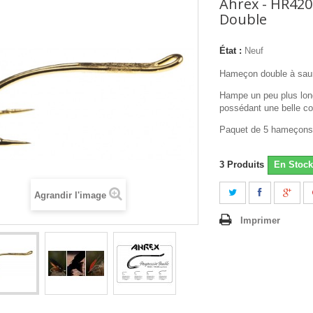
Ahrex - HR420
Double
État :
Neuf
Hameçon double à sau
Hampe un peu plus lon
possédant une belle c
Paquet de 5 hameçon
3
Produits
En Stock
Agrandir l'image
Imprimer