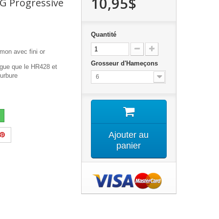
10,95$
G Progressive
Quantité
mon avec fini or
Grosseur d'Hameçons
gue que le HR428 et
ourbure
6
s
Ajouter au
panier