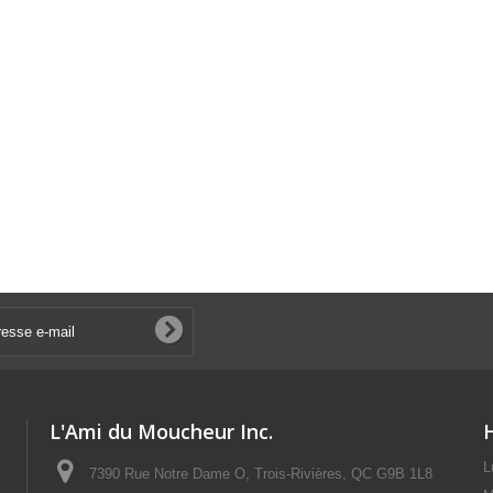
L'Ami du Moucheur Inc.
L
7390 Rue Notre Dame O, Trois-Rivières, QC G9B 1L8