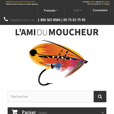
Connexion
Français
CAD
Appelez-nous au :
1 800 567-8584 | 09 73 03 75 95
Panier
(vide)