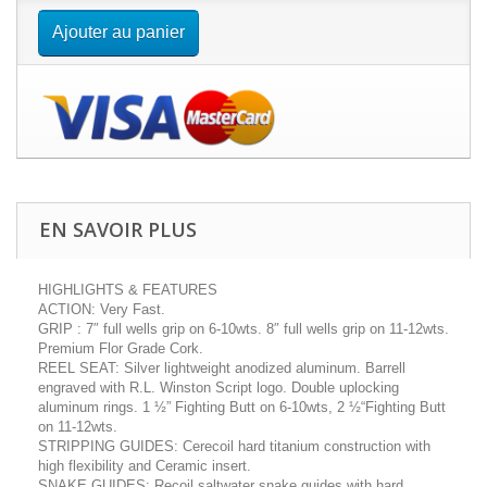
Ajouter au panier
EN SAVOIR PLUS
HIGHLIGHTS & FEATURES
ACTION:
Very Fast.
GRIP :
7″ full wells grip on 6-10wts. 8″ full wells grip on 11-12wts.
Premium Flor Grade Cork.
REEL SEAT:
Silver lightweight anodized aluminum. Barrell
engraved with R.L. Winston Script logo. Double uplocking
aluminum rings. 1 ½” Fighting Butt on 6-10wts, 2 ½“Fighting Butt
on 11-12wts.
STRIPPING GUIDES:
Cerecoil hard titanium construction with
high flexibility and Ceramic insert.
SNAKE GUIDES:
Recoil saltwater snake guides with hard