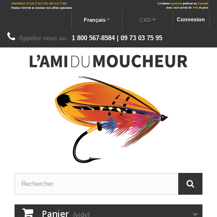
Connexion
Français
CAD
Appelez-nous au :
1 800 567-8584 | 09 73 03 75 95
Panier
(vide)