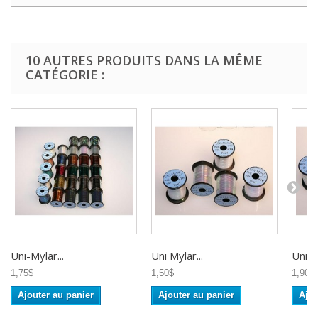
10 AUTRES PRODUITS DANS LA MÊME
CATÉGORIE :
Uni-Mylar...
Uni Mylar...
Uni -T
1,75$
1,50$
1,90$
Ajouter au panier
Ajouter au panier
Ajou