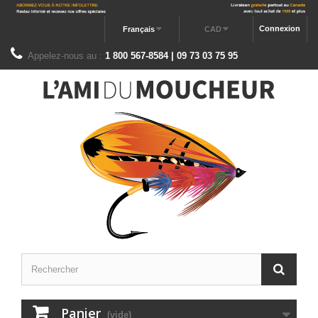
Connexion
Français
CAD
Appelez-nous au :
1 800 567-8584 | 09 73 03 75 95
Panier
(vide)