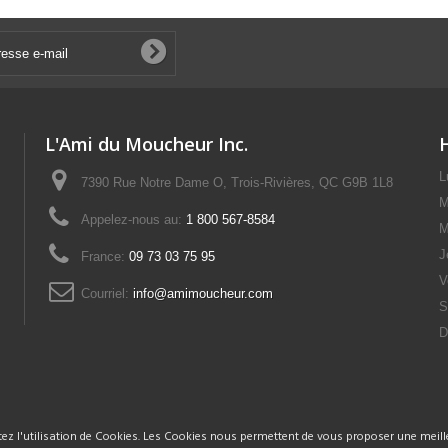
L'Ami du Moucheur Inc.
L
7390 Rue Notre Dame O, Trois-Rivières, QC G9B 1L8
M
Appelez-nous au:
1 800 567-8584
M
J
France:
09 73 03 75 95
V
Courriel:
info@amimoucheur.com
S
D
tez l'utilisation de Cookies. Les Cookies nous permettent de vous proposer une meille