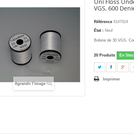
Uni Floss Und
VGS. 600 Deni
Référence
9147024
État :
Neuf
Bobine de 30 VGS. Cou
20
Produits
En Stoc
Imprimer
Agrandir l'image