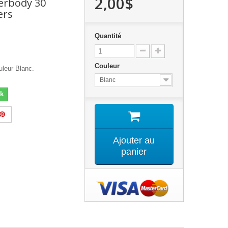
2,00$
erbody 30
ers
Quantité
Couleur
leur Blanc.
Blanc
k
Ajouter au
panier