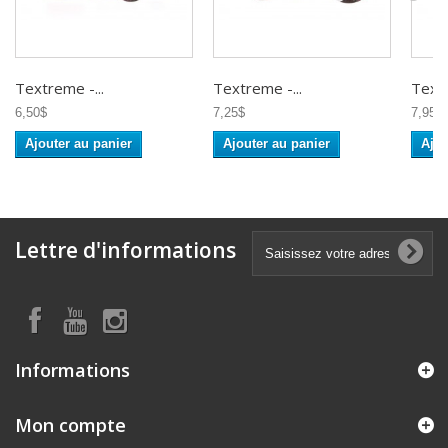
Textreme -...
Textreme -...
Textr
6,50$
7,25$
7,95$
Ajouter au panier
Ajouter au panier
Ajou
Lettre d'informations
Informations
Mon compte