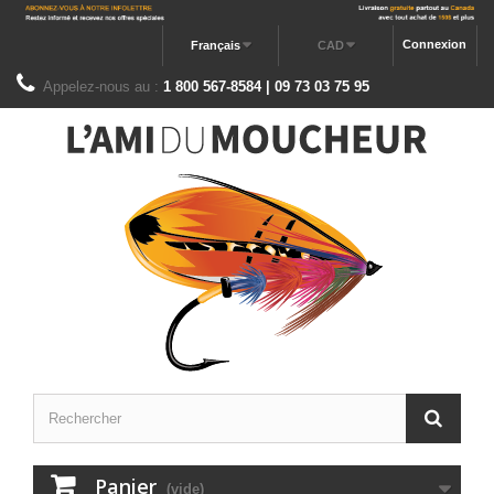
Connexion
Français
CAD
Appelez-nous au :
1 800 567-8584 | 09 73 03 75 95
Panier
(vide)