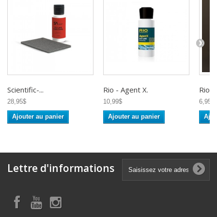
Scientific-...
Rio - Agent X.
Rio -..
28,95$
10,99$
6,95$
Ajouter au panier
Ajouter au panier
Ajou
Lettre d'informations