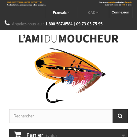
Connexion
Français
CAD
Appelez-nous au :
1 800 567-8584 | 09 73 03 75 95
Panier
(vide)