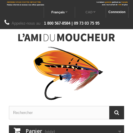
Connexion
Français
CAD
Appelez-nous au :
1 800 567-8584 | 09 73 03 75 95
Panier
(vide)