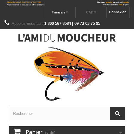
Connexion
Français
CAD
Appelez-nous au :
1 800 567-8584 | 09 73 03 75 95
Panier
(vide)