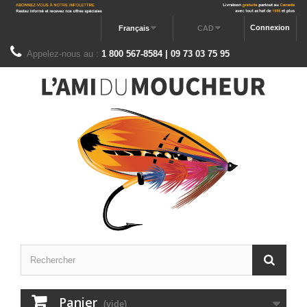
Connexion
Français
CAD
Appelez-nous au :
1 800 567-8584 | 09 73 03 75 95
Panier
(vide)