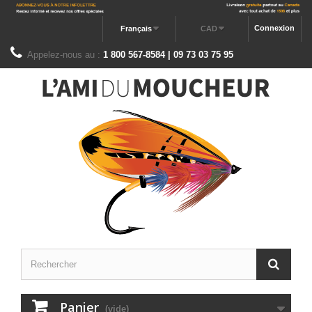
Connexion
Français
CAD
Appelez-nous au :
1 800 567-8584 | 09 73 03 75 95
Panier
(vide)