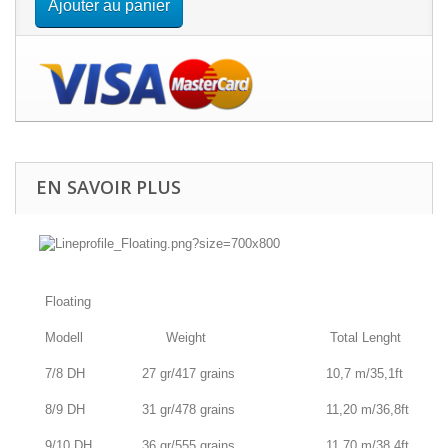
Ajouter au panier
EN SAVOIR PLUS
Floating
Modell
Weight
Total Lenght
7/8 DH
27 gr/417 grains
10,7 m/35,1ft
8/9 DH
31 gr/478 grains
11,20 m/36,8ft
9/10 DH
36 gr/555 grains
11,70 m/38,4ft