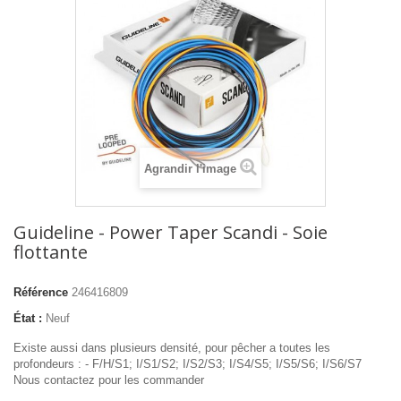
Agrandir l'image
Guideline - Power Taper Scandi - Soie
flottante
Référence
246416809
État :
Neuf
Existe aussi dans plusieurs densité, pour pêcher a toutes les
profondeurs : - F/H/S1; I/S1/S2; I/S2/S3; I/S4/S5; I/S5/S6; I/S6/S7
Nous contactez pour les commander