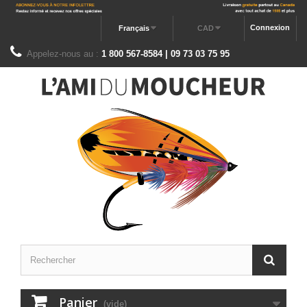
Connexion
Français
CAD
Appelez-nous au :
1 800 567-8584 | 09 73 03 75 95
Panier
(vide)