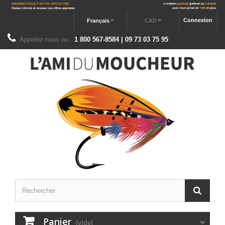
Connexion
Français
CAD
Appelez-nous au :
1 800 567-8584 | 09 73 03 75 95
Panier
(vide)