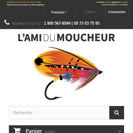
Connexion
Français
CAD
Appelez-nous au :
1 800 567-8584 | 09 73 03 75 95
Panier
(vide)