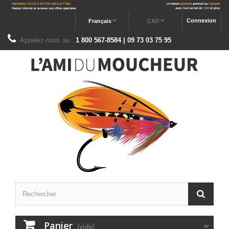
Connexion
Français
CAD
Appelez-nous au :
1 800 567-8584 | 09 73 03 75 95
Panier
(vide)